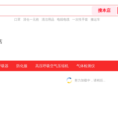
口罩
清仓一元抢
清洁用品
电线电缆
一次性手套
搬运车
店
呼吸器
防化服
高压呼吸空气压缩机
气体检测仪
努力加载中，请稍后...